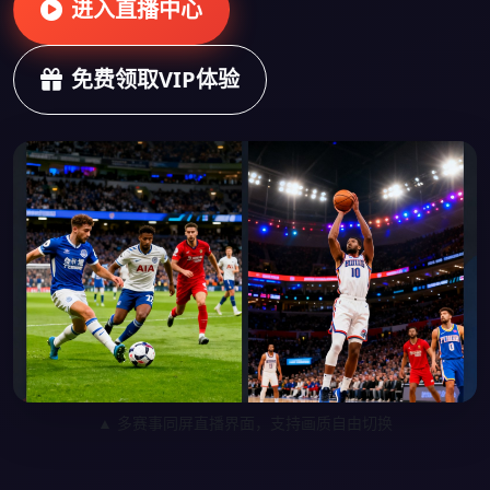
进入直播中心
免费领取VIP体验
▲ 多赛事同屏直播界面，支持画质自由切换